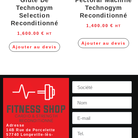
Glute De
Pectoral Machine
Technogym
Technogym
Selection
Reconditionné
Reconditionné
1,400.00
€
HT
1,600.00
€
HT
Ajouter au devis
Ajouter au devis
Adresse
14B Rue de Porcelette
57740 Longeville-lès-