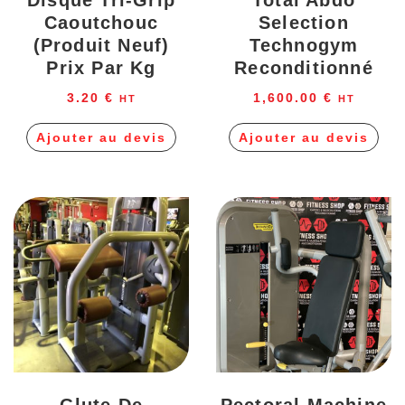
Disque Tri-Grip
Total Abdo
Caoutchouc
Selection
(produit Neuf)
Technogym
Prix Par Kg
Reconditionné
3.20
€
1,600.00
€
HT
HT
Ajouter au devis
Ajouter au devis