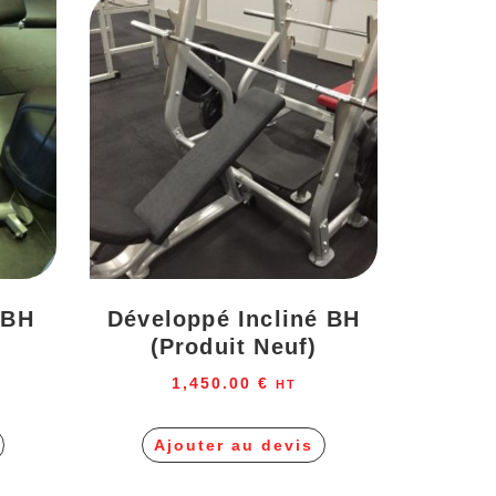
 BH
Développé Incliné BH
(produit Neuf)
1,450.00
€
HT
Ajouter au devis