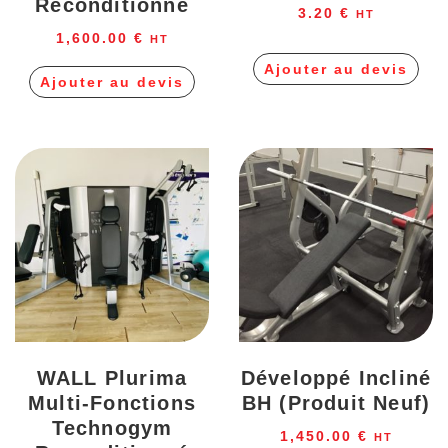
Reconditionné
3.20
€
HT
1,600.00
€
HT
Ajouter au devis
Ajouter au devis
WALL Plurima
Développé Incliné
Multi-Fonctions
BH (produit Neuf)
Technogym
1,450.00
€
HT