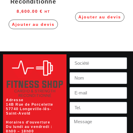
Reconditionné
8,600.00
€
HT
Ajouter au devis
Ajouter au devis
Adresse
14B Rue de Porcelette
57740 Longeville-lès-
Saint-Avold
Horaires d’ouverture
Du lundi au vendredi :
8h00 – 18h00